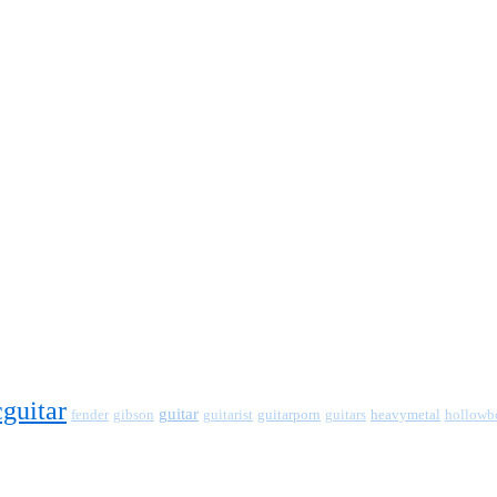
cguitar
guitar
fender
guitarporn
heavymetal
gibson
guitarist
guitars
hollowb