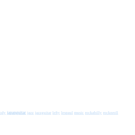
japanguitar
jazz
jazzguitar
ody
lefty
lespaul
music
rockabilly
rocknroll