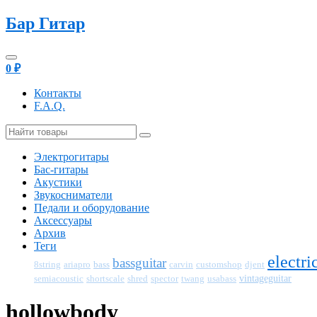
Бар Гитар
0
₽
Контакты
F.A.Q.
Электрогитары
Бас-гитары
Акустики
Звукосниматели
Педали и оборудование
Аксессуары
Архив
Теги
electri
bassguitar
bass
djent
8string
ariapro
carvin
customshop
semiacoustic
shred
vintageguitar
shortscale
spector
twang
usabass
hollowbody