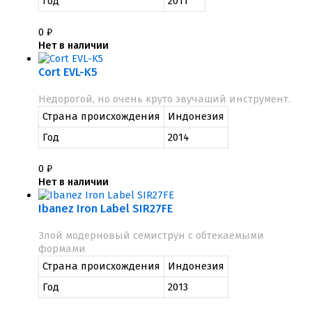
Год
2011
0
₽
Нет в наличии
Cort EVL-K5
Недорогой, но очень круто звучащий инструмент.
Страна происхождения
Индонезия
Год
2014
0
₽
Нет в наличии
Ibanez Iron Label SIR27FE
Злой модерновый семиструн с обтекаемыми
формами
Страна происхождения
Индонезия
Год
2013