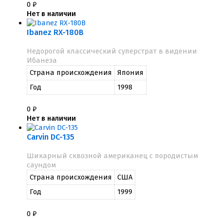
0
₽
Нет в наличии
Ibanez RX-180B
Недорогой классический суперстрат в видении
Ибанеза
Страна происхождения
Япония
Год
1998
0
₽
Нет в наличии
Carvin DC-135
Шикарный сквозной американец с породистым
саундом
Страна происхождения
США
Год
1999
0
₽