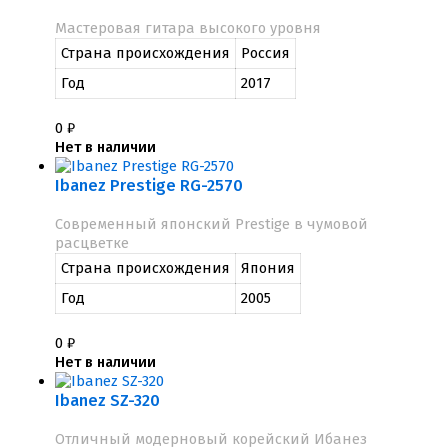
Мастеровая гитара высокого уровня
Страна происхождения
Россия
Год
2017
0
₽
Нет в наличии
Ibanez Prestige RG-2570
Современный японский Prestige в чумовой
расцветке
Страна происхождения
Япония
Год
2005
0
₽
Нет в наличии
Ibanez SZ-320
Отличный модерновый корейский Ибанез