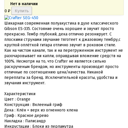
Нет в наличии
0
₽
Шикарная современная полуакустика в духе классического
Gibson ES-335. Состояние очень хорошее и звучит просто
прекрасно. Тембр глубокий, дека отлично резонирует. С
плоскими струнами звучание тяготеет к джазовому тембру,с
круглой оплёткой гитара отлично звучит в роковом стиле.
Как на чистом канале, так и на перегруженном инструмент не
разочаровывает ни капли, оправдывая вложение средств на
100%. Несмотря на то, что Crafter не является сильно
раскрученым брендом, но инструменты производит просто
отличные по соотношению цена/качества. Никакой
переплаты за бренд. Исключительной красоты, удобства и
звучания инструмент.
Характеристики 

Цвет : Orange 

Конструкция : Вклееный гриф 

Дека : Клён + верх из огненного клена

Гриф : Красное дерево 

Накладка : Палисандр

Инкрустации : Блоки из перламутра 
