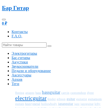
Бар Гитар
0
₽
Контакты
F.A.Q.
Электрогитары
Бас-гитары
Акустики
Звукосниматели
Педали и оборудование
Аксессуары
Архив
Теги
bassguitar
bass
djent
8string
ariapro
carvin
customshop
electricguitar
guitar
fender
guitarporn
gibson
guitarist
japanguitar
heavymetal
jazz
jazzguitar
guitars
hollowbody
lefty