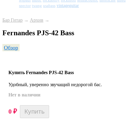
semiacoustic
shred
lespaul
music
rockabilly
rocknroll
shortscale
vintageguitar
spector
twang
usabass
Бар Гитар
→
Архив
→
Fernandes PJS-42 Bass
Обзор
Купить Fernandes PJS-42 Bass
Удобный, уверенно звучащий недорогой бас.
Нет в наличии
0
₽