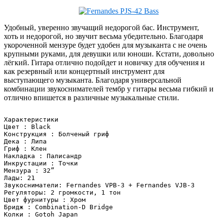
Удобный, уверенно звучащий недорогой бас. Инструмент,
хоть и недорогой, но звучит весьма убедительно. Благодаря
укороченной мензуре будет удобен для музыканта с не очень
крупными руками, для девушки или юноши. Кстати, довольно
лёгкий. Гитара отлично подойдет и новичку для обучения и
как резервный или концертный инструмент для
выступающего музыканта. Благодаря универсальной
комбинации звукоснимателей тембр у гитары весьма гибкий и
отлично впишется в различные музыкальные стили.
Характеристики

Цвет : Black

Конструкция : Болченый гриф

Дека : Липа 

Гриф : Клен 

Накладка : Палисандр

Инкрустации : Точки

Мензура : 32”

Лады: 21

Звукосниматели: Fernandes VPB-3 + Fernandes VJB-3

Регуляторы: 2 громкости, 1 тон

Цвет фурнитуры : Хром

Бридж : Combination-D Bridge

Колки : Gotoh Japan
